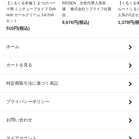
【くるくる本舗 】まつげパー
REISEN 次世代導入美容
【くるくる
マ用 ミニチューブタイプ Doll
液 株式会社リブライフ社製
ルー × く
lash カールクリーム 1st 2nd
品
人気の2点
セット
9,676円(税込)
1,379円(
510円(税込)
ホーム
カートを見る
特定商取引法に基づく表記
プライバシーポリシー
お問い合わせ
マイアカウント