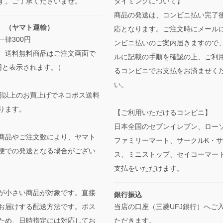
タイミングについて】
す。ご了承くださいませ。
商品の発送は、コンビニ払い完了
 （ヤマト運輸）
応となります。ご注文時にメール
一律300円
ンビニ払いのご案内届きますので
、送料無料商品はご注文画面で
ルに記載の手順を確認の上、ご利
円と表示されます。）
るコンビニでお支払をお済ませく
い。
00円以上のお買上げでネコポス送料
ります。
【ご利用いただけるコンビニ】
日本全国のセブンイレブン、ロー
商品やご注文数により、ヤマト
ファミリーマート、サークルK・
便での発送となる場合がござい
ス、ミニストップ、セイコーマー
支払をいただけます。
が小さい商品が対象です。直接
銀行振込
当店の口座（三菱UFJ銀行）へご
お届けする配送方法です。ポス
ただきます。
ため、日時指定には対応してお