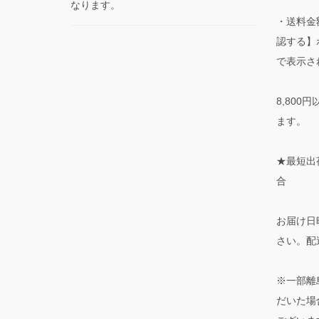
なります。
・送料金
認する】
で表示さ
8,80
ます。
★最短出
合
お届け日
さい。配
※一部離
だいた場