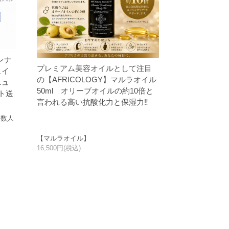
レナ
プレミアム美容オイルとして注目
ェイ
の【AFRICOLOGY】マルラオイル
ニュ
50ml オリーブオイルの約10倍と
ト送
言われる高い抗酸化力と保湿力‼
多数人
【マルラオイル】
16,500円(税込)