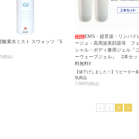
EMS・超音波・リンパド
度酸素水ミスト スウォッツ「S
ージュ・高周波美顔器等 フ
」
シャル・ボディ兼用ジェル『
ーウェーブジェル』 2本セッ
0円(税込)
料無料‼
【値下げしました！】リピーター
気商品
7,000円(税込)
<
1
2
>