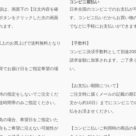
コンビニ前払い
日本全国のコンビニでのお支払が
額は、画面下の【注文内容を確
す。コンビニ払いだからお買い物
ボタンをクリックした次の画面
でなどに手軽にお支払いができま
れます。
【手数料】
0円以上のお買上げで送料無料となり
コンビニ決済手数料として別途20
請求金額に加算されます。ご了承
い。
荷でお届け日をご指定希望の場
【お支払い期限について】
ご注文時に届くメールの記載の期
時の指定をしないでご注文くだ
文から約10日）までにコンビニで
送時間帯のみご指定ください。
払をお済ませください。
島の場合、希望日をご指定いた
【コンビニ払いご利用時の商品の
合もご希望に沿えない可能性が