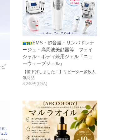
EMS・超音波・リンパドレナ
ージュ・高周波美顔器等 フェイ
シャル・ボディ兼用ジェル『ニュ
ーウェーブジェル』
ンピ
【値下げしました！】リピーター多数人
気商品
3,240円(税込)