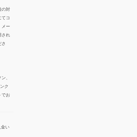
後の対
にてコ
、メー
用され
ださ
ソン、
サンク
トでお
入金い