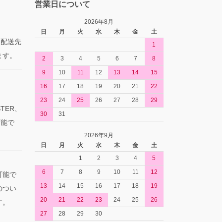
営業日について
2026年8月
日
月
火
水
木
金
土
た配送先
1
ます。
2
3
4
5
6
7
8
9
10
11
12
13
14
15
16
17
18
19
20
21
22
23
24
25
26
27
28
29
TER、
30
31
可能で
2026年9月
日
月
火
水
木
金
土
1
2
3
4
5
6
7
8
9
10
11
12
可能で
13
14
15
16
17
18
19
のつい
20
21
22
23
24
25
26
す。
27
28
29
30