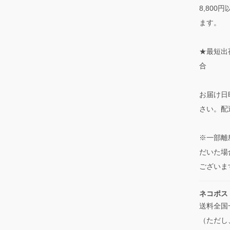
8,80
ます。
★最短出
合
お届け日
さい。配
※一部離
だいた場
ございま
ネコポス
送料全国
（ただし