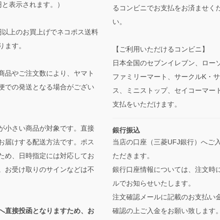
円と表示されます。）
るコンビニでお支払をお済ませく
い。
00円以上のお買上げでネコポス送料
ります。
【ご利用いただけるコンビニ】
日本全国のセブンイレブン、ロー
商品やご注文数により、ヤマト
ファミリーマート、サークルK・
便での発送となる場合がござい
ス、ミニストップ、セイコーマー
支払をいただけます。
が小さい商品が対象です。直接
銀行振込
当店の口座（三菱UFJ銀行）へご
お届けする配送方法です。ポス
ただきます。
ため、日時指定には対応してお
銀行口座情報については、注文時
。お受け取りのサインなどは不
ルでお知らせいたします。
注文確認メールに記載のお支払い
確認の上ご入金をお願い致します
へ直接投函となりますため、お