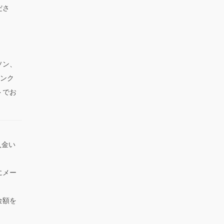
ださ
ソン、
サンク
トでお
入金い
にメー
金額を
。