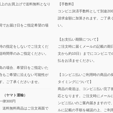
【手数料】
0円以上のお買上げで送料無料となり
コンビニ決済手数料として別途20
請求金額に加算されます。ご了承
い。
荷でお届け日をご指定希望の場
【お支払い期限について】
ご注文時に届くメールの記載の期
時の指定をしないでご注文くだ
文から約10日）までにコンビニで
送時間帯のみご指定ください。
払をお済ませください。
島の場合、希望日をご指定いた
【コンビニ払いご利用時の商品の
合もご希望に沿えない可能性が
タイミングについて】
す。ご了承くださいませ。
商品の発送は、コンビニ払い完了
 （ヤマト運輸）
応となります。ご注文時にメール
一律300円
ンビニ払いのご案内届きますので
、送料無料商品はご注文画面で
ルに記載の手順を確認の上、ご利