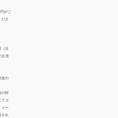
0円がご
くださ
日（注
のお支
発送の
後の対
にてコ
、メー
用され