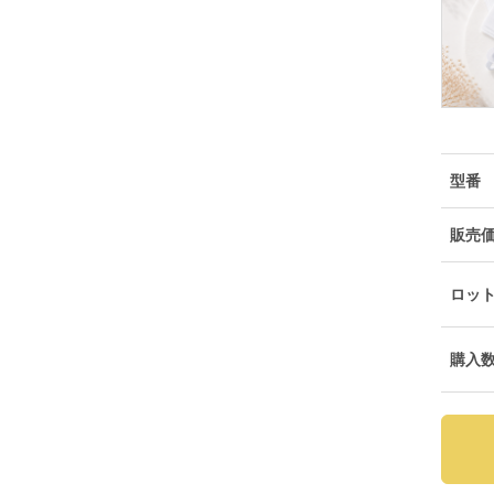
型番
販売
ロッ
購入