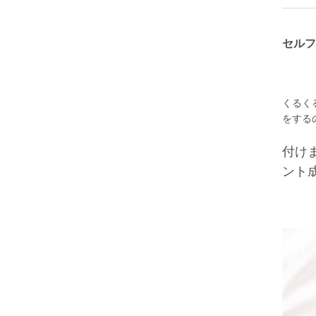
セルフ
くるく
をする
付け
ント